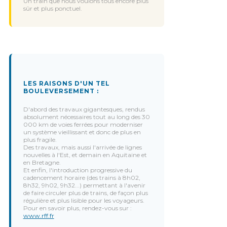
Un train que nous voulons tous encore plus
sûr et plus ponctuel.
LES RAISONS D'UN TEL
BOULEVERSEMENT :
D'abord des travaux gigantesques, rendus
absolument nécessaires tout au long des 30
000 km de voies ferrées pour moderniser
un système vieillissant et donc de plus en
plus fragile.
Des travaux, mais aussi l'arrivée de lignes
nouvelles à l'Est, et demain en Aquitaine et
en Bretagne.
Et enfin, l'introduction progressive du
cadencement horaire (des trains à 8h02,
8h32, 9h02, 9h32...) permettant à l'avenir
de faire circuler plus de trains, de façon plus
régulière et plus lisible pour les voyageurs.
Pour en savoir plus, rendez-vous sur :
www.rff.fr